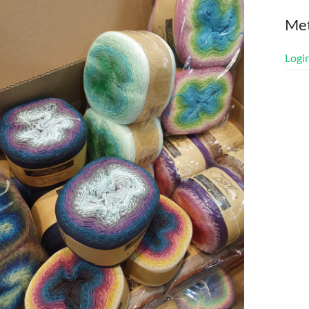
Me
Logi